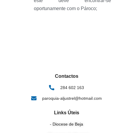
este deve encontrar-se
oportunamente com o Pároco;
Contactos
284 602 163
paroquia-aljustrel@hotmail.com
Links Úteis
- Diocese de Beja