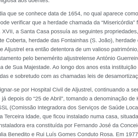
eligiosa aos doentes.
córdia que se conhece data de 1654, no qual aparece c
ode verificar que a herdade chamada da “Misericórdia” fo
. XVII, a Santa Casa possuía as seguintes propriedades
e Coberta, herdade das Fontainhas (S. João), herdade 
de Aljustrel era então detentora de um valioso patrimóni
tamento pelo benemérito aljustrelense António Guerreir
sa de Sua Majestade. Ao longo dos anos esta instituiçã
adas e sobretudo com as chamadas leis de desamortiza
gnar-se por Hospital Civil de Aljustrel, continuando a se
á depois do “25 de Abril”, tomando a denominação de Ho
CISSL (Comissão Integradora dos Serviços de Saúde Loc
 a Terceira Idade, que ficou instalado numa casa, situ
instaladora era constituída por Fernando José da Conce
úlia Benedito e Rui Luís Gomes Conduto Rosa. Em 1977 o