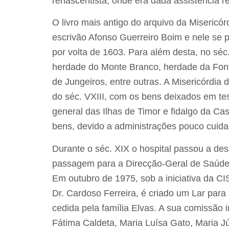
renascentista, onde era dada assistência r
O livro mais antigo do arquivo da Miseri
escrivão Afonso Guerreiro Boim e nele se p
por volta de 1603. Para além desta, no séc
herdade do Monte Branco, herdade da Font
de Jungeiros, entre outras. A Misericórdia 
do séc. VXIII, com os bens deixados em tes
general das Ilhas de Timor e fidalgo da Ca
bens, devido a administrações pouco cuid
Durante o séc. XIX o hospital passou a desi
passagem para a Direcção-Geral de Saúde j
Em outubro de 1975, sob a iniciativa da 
Dr. Cardoso Ferreira, é criado um Lar para
cedida pela família Elvas. A sua comissão 
Fátima Caldeta, Maria Luísa Gato, Maria J