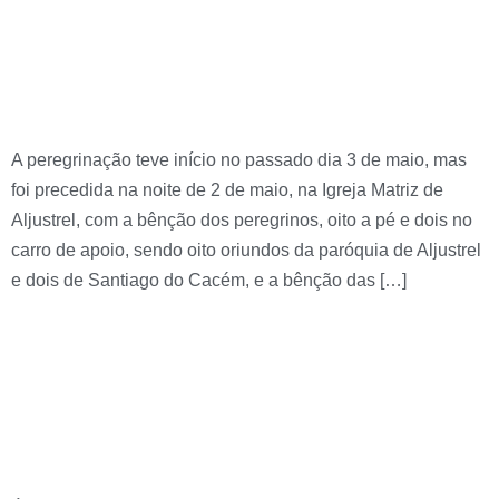
XV Peregrinação a pé
Aljustrel » Fátima
A peregrinação teve início no passado dia 3 de maio, mas
foi precedida na noite de 2 de maio, na Igreja Matriz de
Aljustrel, com a bênção dos peregrinos, oito a pé e dois no
carro de apoio, sendo oito oriundos da paróquia de Aljustrel
e dois de Santiago do Cacém, e a bênção das […]
“Maio – Mês de Maria
2026” na Paróquia de
Aljustrel