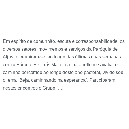
finais do ano pastoral
na Paróquia de Aljustrel
Em espírito de comunhão, escuta e corresponsabilidade, os
diversos setores, movimentos e serviços da Paróquia de
Aljustrel reuniram-se, ao longo das últimas duas semanas,
com o Pároco, Pe. Luís Macuinja, para refletir e avaliar o
caminho percorrido ao longo deste ano pastoral, vivido sob
o lema “Beja, caminhando na esperança”. Participaram
nestes encontros o Grupo […]
MAIO, MÊS DE MARIA
EM ALJUSTREL