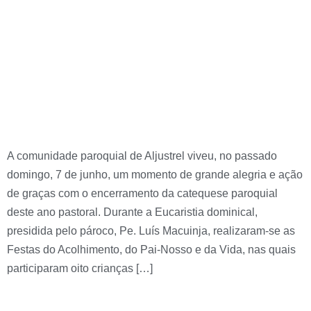
Catequese Paroquial
celebrado com as
Festas do Acolhimento,
Pai-Nosso e Vida
A comunidade paroquial de Aljustrel viveu, no passado
domingo, 7 de junho, um momento de grande alegria e ação
de graças com o encerramento da catequese paroquial
deste ano pastoral. Durante a Eucaristia dominical,
presidida pelo pároco, Pe. Luís Macuinja, realizaram-se as
Festas do Acolhimento, do Pai-Nosso e da Vida, nas quais
participaram oito crianças […]
Reuniões de avaliação