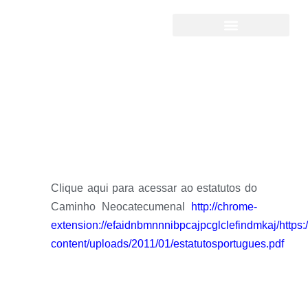
Estatutos
Clique aqui para acessar ao estatutos do
Caminho Neocatecumenal
http://chrome-
extension://efaidnbmnnnibpcajpcglclefindmkaj/https
content/uploads/2011/01/estatutosportugues.pdf