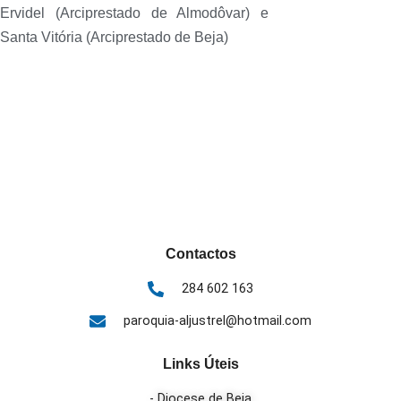
Ervidel (Arciprestado de Almodôvar) e
Santa Vitória (Arciprestado de Beja)
Contactos
284 602 163
paroquia-aljustrel@hotmail.com
Links Úteis
- Diocese de Beja