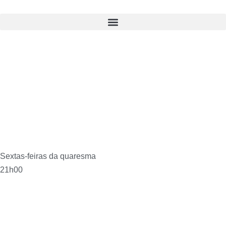
Pular
para
o
conteúdo
Via Sacra - Igreja Matriz
Sextas-feiras da quaresma
21h00